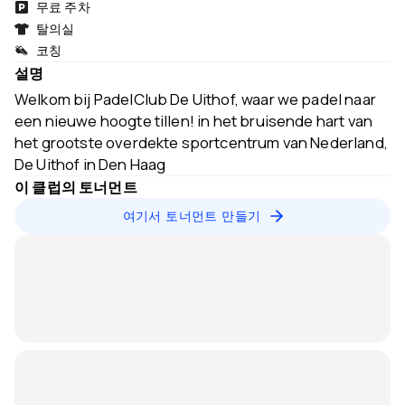
무료 주차
탈의실
코칭
설명
Welkom bij PadelClub De Uithof, waar we padel naar
een nieuwe hoogte tillen! in het bruisende hart van
het grootste overdekte sportcentrum van Nederland,
De Uithof in Den Haag
이 클럽의 토너먼트
여기서 토너먼트 만들기