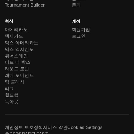
Tournament Builder
문의
형식
계정
아메리카노
회원가입
멕시카노
로그인
믹스 아메리카노
믹스 멕시칸노
위너스레인
비트 더 박스
라운드 로빈
래더 토너먼트
팀 클래시
리그
월드컵
녹아웃
개인정보 보호정책
서비스 약관
Cookies Settings
© 2026 PADELFAST