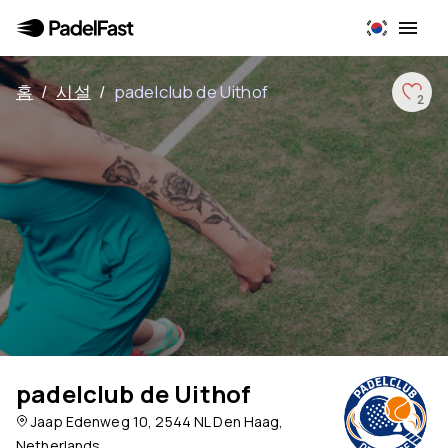
홈
/
시설
/
padelclub de Uithof
2
padelclub de Uithof
Jaap Edenweg 10, 2544 NL Den Haag,
Netherlands