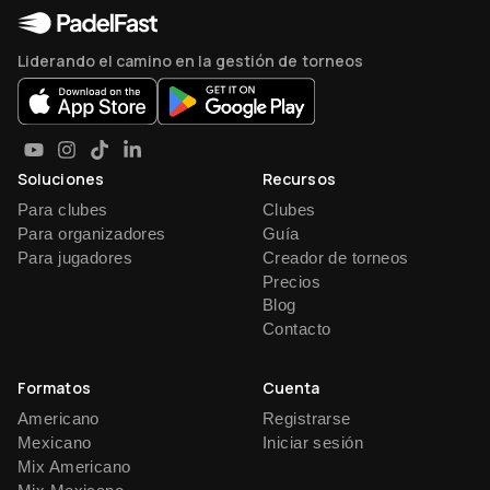
Liderando el camino en la gestión de torneos
Soluciones
Recursos
Para clubes
Clubes
Para organizadores
Guía
Para jugadores
Creador de torneos
Precios
Blog
Contacto
Formatos
Cuenta
Americano
Registrarse
Mexicano
Iniciar sesión
Mix Americano