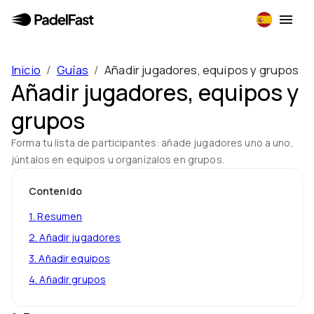
Inicio
/
Guías
/
Añadir jugadores, equipos y grupos
Añadir jugadores, equipos y
grupos
Forma tu lista de participantes: añade jugadores uno a uno,
júntalos en equipos u organízalos en grupos.
Contenido
1
.
Resumen
2
.
Añadir jugadores
3
.
Añadir equipos
4
.
Añadir grupos