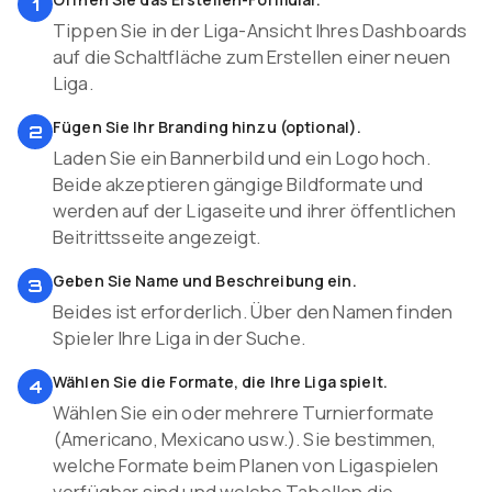
1
Tippen Sie in der Liga-Ansicht Ihres Dashboards
auf die Schaltfläche zum Erstellen einer neuen
Liga.
Fügen Sie Ihr Branding hinzu (optional).
2
Laden Sie ein Bannerbild und ein Logo hoch.
Beide akzeptieren gängige Bildformate und
werden auf der Ligaseite und ihrer öffentlichen
Beitrittsseite angezeigt.
Geben Sie Name und Beschreibung ein.
3
Beides ist erforderlich. Über den Namen finden
Spieler Ihre Liga in der Suche.
Wählen Sie die Formate, die Ihre Liga spielt.
4
Wählen Sie ein oder mehrere Turnierformate
(Americano, Mexicano usw.). Sie bestimmen,
welche Formate beim Planen von Ligaspielen
verfügbar sind und welche Tabellen die