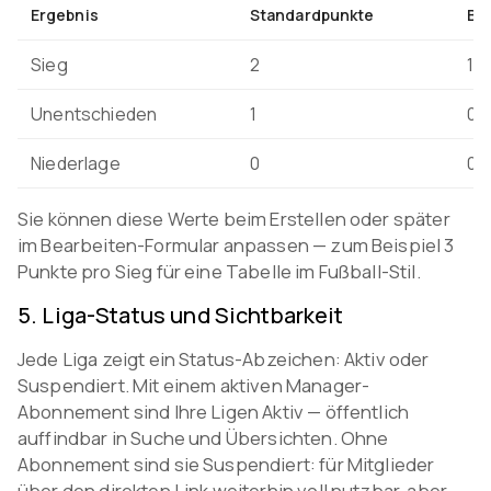
Ergebnis
Standardpunkte
Be
Sieg
2
1–
Unentschieden
1
0–
Niederlage
0
0–
Sie können diese Werte beim Erstellen oder später
im Bearbeiten-Formular anpassen — zum Beispiel 3
Punkte pro Sieg für eine Tabelle im Fußball-Stil.
5
.
Liga-Status und Sichtbarkeit
Jede Liga zeigt ein Status-Abzeichen: Aktiv oder
Suspendiert. Mit einem aktiven Manager-
Abonnement sind Ihre Ligen Aktiv — öffentlich
auffindbar in Suche und Übersichten. Ohne
Abonnement sind sie Suspendiert: für Mitglieder
über den direkten Link weiterhin voll nutzbar, aber