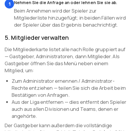
Nehmen Sie die Anfrage an oder lehnen Sie sie ab.
1
Beim Annehmen wird der Spieler zur
Mitgliederliste hinzugefügt; in beiden Fällen wird
der Spieler über das Ergebnis benachrichtigt.
5
.
Mitglieder verwalten
Die Mitgliederkarte listet alle nach Rolle gruppiert auf
— Gastgeber, Administratoren, dann Mitglieder. Als
Gastgeber öffnen Sie das Menü neben einem
Mitglied, um:
Zum Administrator ernennen / Administrator-
Rechte entziehen — teilen Sie sich die Arbeit beim
Bestätigen von Anfragen.
Aus der Liga entfernen — dies entfernt den Spieler
auch aus allen Divisionen und Teams, denen er
angehörte.
Der Gastgeber kann außerdem die vollständige