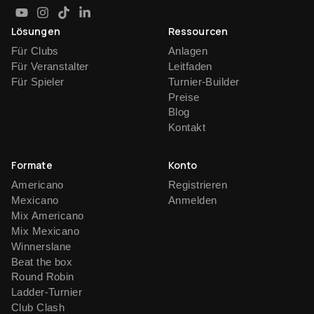
Lösungen
Ressourcen
Für Clubs
Anlagen
Für Veranstalter
Leitfaden
Für Spieler
Turnier-Builder
Preise
Blog
Kontakt
Formate
Konto
Americano
Registrieren
Mexicano
Anmelden
Mix Americano
Mix Mexicano
Winnerslane
Beat the box
Round Robin
Ladder-Turnier
Club Clash