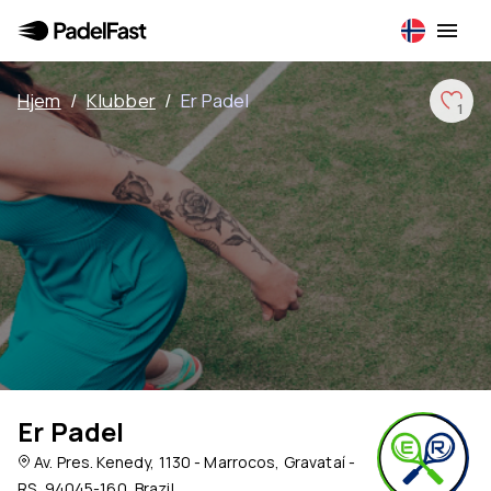
Hjem
/
Klubber
/
Er Padel
1
Er Padel
Av. Pres. Kenedy, 1130 - Marrocos, Gravataí -
RS, 94045-160, Brazil