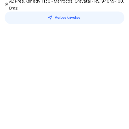
Av. Pres. Kenedy, 1130 - Marrocos, Gravataí - RS, 94045-160,
Brazil
Veibeskrivelse