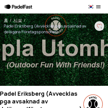
홈
/
시설
/
Padel Eriksberg (Avvecklas pga avsaknad av
1
delägare/företagsponsorer)
Padel Eriksberg (Avvecklas
pga avsaknad av