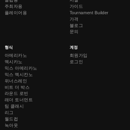
주최자용
가이드
플레이어용
Tournament Builder
가격
블로그
문의
형식
계정
아메리카노
회원가입
멕시카노
로그인
믹스 아메리카노
믹스 멕시칸노
위너스레인
비트 더 박스
라운드 로빈
래더 토너먼트
팀 클래시
리그
월드컵
녹아웃