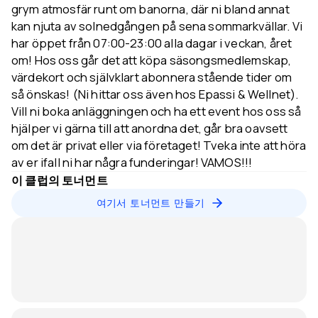
grym atmosfär runt om banorna, där ni bland annat
kan njuta av solnedgången på sena sommarkvällar. Vi
har öppet från 07:00-23:00 alla dagar i veckan, året
om! Hos oss går det att köpa säsongsmedlemskap,
värdekort och självklart abonnera stående tider om
så önskas! (Ni hittar oss även hos Epassi & Wellnet).
Vill ni boka anläggningen och ha ett event hos oss så
hjälper vi gärna till att anordna det, går bra oavsett
om det är privat eller via företaget! Tveka inte att höra
av er ifall ni har några funderingar! VAMOS!!!
이 클럽의 토너먼트
여기서 토너먼트 만들기