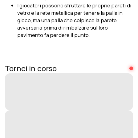
I giocatori possono sfruttare le proprie pareti di
vetro e la rete metallica per tenere la palla in
gioco, ma una palla che colpisce la parete
avversaria prima di rimbalzare sul loro
pavimento fa perdere il punto.
Tornei in corso