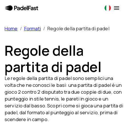
Home
/
Formati
/
Regole della partita di padel
Regole della
partita di padel
Le regole della partita di padel sono semplici una
volta che ne conosci le basi: una partita di padel è un
gioco 2 contro 2 disputato tra due coppie di due, con
punteggio in stile tennis, le pareti in gioco e un
servizio dal basso. Scopri come si gioca una partita di
padel, dal formato al punteggio al servizio, prima di
scendere in campo.