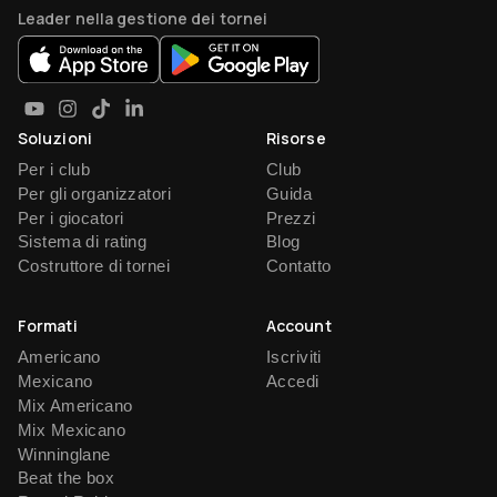
Leader nella gestione dei tornei
Soluzioni
Risorse
Per i club
Club
Per gli organizzatori
Guida
Per i giocatori
Prezzi
Sistema di rating
Blog
Costruttore di tornei
Contatto
Formati
Account
Americano
Iscriviti
Mexicano
Accedi
Mix Americano
Mix Mexicano
Winninglane
Beat the box