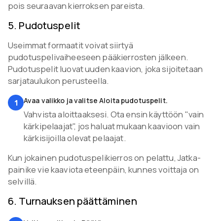
pois seuraavan kierroksen pareista.
5
.
Pudotuspelit
Useimmat formaatit voivat siirtyä
pudotuspelivaiheeseen pääkierrosten jälkeen.
Pudotuspelit luovat uuden kaavion, joka sijoitetaan
sarjataulukon perusteella.
Avaa valikko ja valitse Aloita pudotuspelit.
1
Vahvista aloittaaksesi. Ota ensin käyttöön "vain
kärkipelaajat", jos haluat mukaan kaavioon vain
kärkisijoilla olevat pelaajat.
Kun jokainen pudotuspelikierros on pelattu, Jatka-
painike vie kaaviota eteenpäin, kunnes voittaja on
selvillä.
6
.
Turnauksen päättäminen