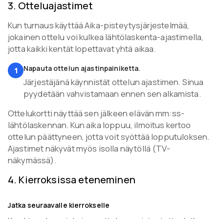
3
.
Otteluajastimet
Kun turnaus käyttää Aika-pisteytysjärjestelmää,
jokainen ottelu voi kulkea lähtölaskenta-ajastimella,
jotta kaikki kentät lopettavat yhtä aikaa.
Napauta ottelun ajastinpainiketta.
1
Järjestäjänä käynnistät ottelun ajastimen. Sinua
pyydetään vahvistamaan ennen sen alkamista.
Ottelukortti näyttää sen jälkeen elävän mm:ss-
lähtölaskennan. Kun aika loppuu, ilmoitus kertoo
ottelun päättyneen, jotta voit syöttää lopputuloksen.
Ajastimet näkyvät myös isolla näytöllä (TV-
näkymässä).
4
.
Kierroksissa eteneminen
Jatka seuraavalle kierrokselle