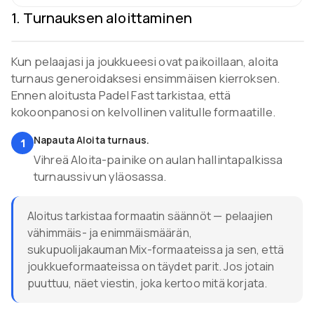
1
.
Turnauksen aloittaminen
Kun pelaajasi ja joukkueesi ovat paikoillaan, aloita
turnaus generoidaksesi ensimmäisen kierroksen.
Ennen aloitusta Padel Fast tarkistaa, että
kokoonpanosi on kelvollinen valitulle formaatille.
Napauta Aloita turnaus.
1
Vihreä Aloita-painike on aulan hallintapalkissa
turnaussivun yläosassa.
Aloitus tarkistaa formaatin säännöt — pelaajien
vähimmäis- ja enimmäismäärän,
sukupuolijakauman Mix-formaateissa ja sen, että
joukkueformaateissa on täydet parit. Jos jotain
puuttuu, näet viestin, joka kertoo mitä korjata.