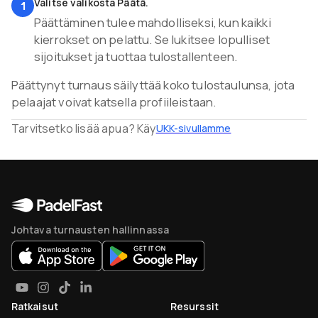
Valitse valikosta Päätä.
1
Päättäminen tulee mahdolliseksi, kun kaikki
kierrokset on pelattu. Se lukitsee lopulliset
sijoitukset ja tuottaa tulostallenteen.
Päättynyt turnaus säilyttää koko tulostaulunsa, jota
pelaajat voivat katsella profiileistaan.
Tarvitsetko lisää apua? Käy
UKK-sivullamme
Johtava turnausten hallinnassa
Ratkaisut
Resurssit