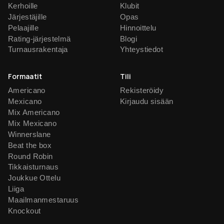
Kerhoille
Klubit
Järjestäjille
Opas
Pelaajille
Hinnoittelu
Rating-järjestelmä
Blogi
Turnausrakentaja
Yhteystiedot
Formaatit
Tili
Americano
Rekisteröidy
Mexicano
Kirjaudu sisään
Mix Americano
Mix Mexicano
Winnerslane
Beat the box
Round Robin
Tikkaisturnaus
Joukkue Ottelu
Liiga
Maailmanmestaruus
Knockout