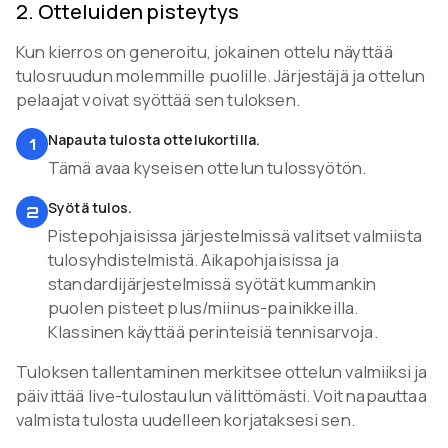
2
.
Otteluiden pisteytys
Kun kierros on generoitu, jokainen ottelu näyttää
tulosruudun molemmille puolille. Järjestäjä ja ottelun
pelaajat voivat syöttää sen tuloksen.
Napauta tulosta ottelukortilla.
1
Tämä avaa kyseisen ottelun tulossyötön.
Syötä tulos.
2
Pistepohjaisissa järjestelmissä valitset valmiista
tulosyhdistelmistä. Aikapohjaisissa ja
standardijärjestelmissä syötät kummankin
puolen pisteet plus/miinus-painikkeilla.
Klassinen käyttää perinteisiä tennisarvoja.
Tuloksen tallentaminen merkitsee ottelun valmiiksi ja
päivittää live-tulostaulun välittömästi. Voit napauttaa
valmista tulosta uudelleen korjataksesi sen.