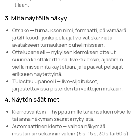
tilaan.
3
.
Mitä näytöllä näkyy
Otsake — turnauksen nimi, formaatti, päivämäärä
ja QR-koodi, jonka pelaajat voivat skannata
avatakseen turnauksen puhelimissaan.
Ottelupaneeli — nykyisen kierroksen ottelut
suurina kenttäkortteina, live-tuloksin, ajastimin
siellä missä niitä käytetään, ja lepäävät pelaajat
erikseen näytettyinä.
Tulostaulupaneeli — live-sijoitukset,
järjestettävissä pisteiden tai voittojen mukaan.
4
.
Näytön säätimet
Kierrosvalitsin — hyppää mille tahansa kierrokselle
tai anna näkymän seurata nykyistä.
Automaattinen kierto — vaihda näkymää
muutaman sekunnin välein (5 s, 15 s, 30 s tai 60 s)