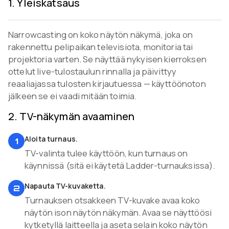
1
.
Yleiskatsaus
Narrowcasting on koko näytön näkymä, joka on
rakennettu pelipaikan televisiota, monitoria tai
projektoria varten. Se näyttää nykyisen kierroksen
ottelut live-tulostaulun rinnalla ja päivittyy
reaaliajassa tulosten kirjautuessa — käyttöönoton
jälkeen se ei vaadi mitään toimia.
2
.
TV-näkymän avaaminen
Aloita turnaus.
1
TV-valinta tulee käyttöön, kun turnaus on
käynnissä (sitä ei käytetä Ladder-turnauksissa).
Napauta TV-kuvaketta.
2
Turnauksen otsakkeen TV-kuvake avaa koko
näytön ison näytön näkymän. Avaa se näyttöösi
kytketyllä laitteella ja aseta selain koko näytön