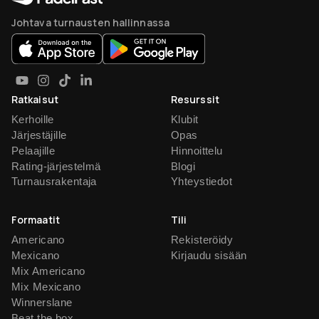
Johtava turnausten hallinnassa
Ratkaisut
Resurssit
Kerhoille
Klubit
Järjestäjille
Opas
Pelaajille
Hinnoittelu
Rating-järjestelmä
Blogi
Turnausrakentaja
Yhteystiedot
Formaatit
Tili
Americano
Rekisteröidy
Mexicano
Kirjaudu sisään
Mix Americano
Mix Mexicano
Winnerslane
Beat the box