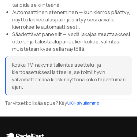
tai pidä se kiinteänä.
Automaattinen eteneminen — kun kierros päättyy,
näyttö laskee alaspäin ja siirtyy seuraavalle
kierrokselle automaattisesti.
Säädettävät paneelit — vedä jakajaa muuttaaksesi
ottelu- ja tulostaulupaneelien kokoa; valintasi
muistetaan kyseisellä näytöllä.
Koska TV-näkymä tallentaa asettelu- ja
kiertoasetuksesi laitteelle, se toimii hyvin
valvomattomana kioskinäyttönä koko tapahtuman
ajan.
Tarvitsetko lisää apua? Käy
UKK-sivullamme