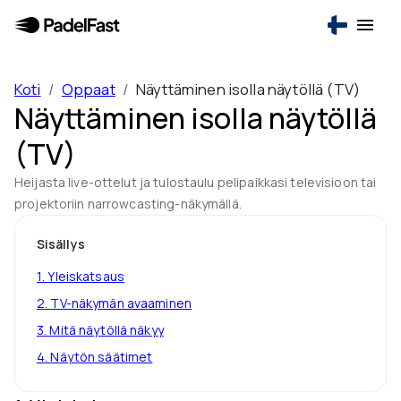
Koti
/
Oppaat
/
Näyttäminen isolla näytöllä (TV)
Näyttäminen isolla näytöllä
(TV)
Heijasta live-ottelut ja tulostaulu pelipaikkasi televisioon tai
projektoriin narrowcasting-näkymällä.
Sisällys
1
.
Yleiskatsaus
2
.
TV-näkymän avaaminen
3
.
Mitä näytöllä näkyy
4
.
Näytön säätimet