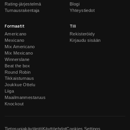
Rating-järjestelmä
Blogi
Turnausrakentaja
Yhteystiedot
Formaatit
Tili
Americano
Rekisteröidy
Mexicano
Kirjaudu sisään
Mix Americano
Mix Mexicano
Winnerslane
Beat the box
Round Robin
Tikkaisturnaus
Joukkue Ottelu
Liiga
Maailmanmestaruus
Knockout
Tietosuojakäytäntö
Käyttöehdot
Cookies Settings