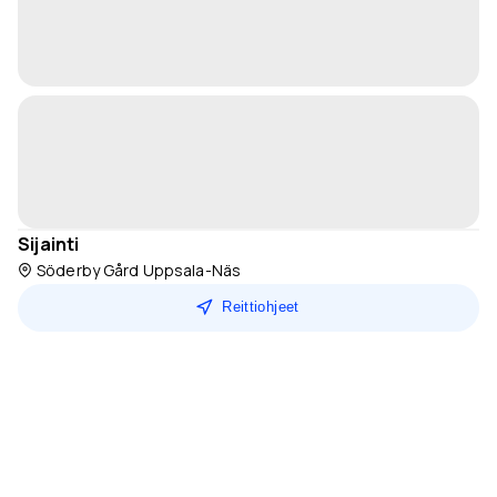
Sijainti
Söderby Gård Uppsala-Näs
Reittiohjeet