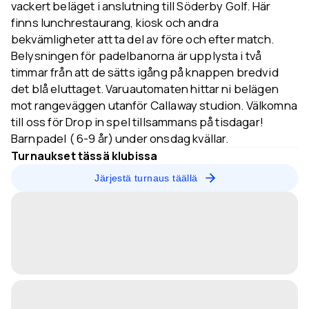
vackert beläget i anslutning till Söderby Golf. Här
finns lunchrestaurang, kiosk och andra
bekvämligheter att ta del av före och efter match.
Belysningen för padelbanorna är upplysta i två
timmar från att de sätts igång på knappen bredvid
det blå eluttaget. Varuautomaten hittar ni belägen
mot rangeväggen utanför Callaway studion. Välkomna
till oss för Drop in spel tillsammans på tisdagar!
Barnpadel ( 6-9 år) under onsdag kvällar.
Turnaukset tässä klubissa
Järjestä turnaus täällä