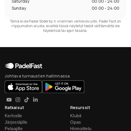
Saturday
00:00 - 24:00
Sunday
00:00 - 24:00
Tämä ei ole Padel Söderby:n virallinen verkkosivusto. Padel Fast on
riippumaton alusta, eivätkä tässä näytetyt tiedot välttämättä ole
täydellisiä tai ajan tasalla.
Johtava turnausten hallinnassa
Ratkaisut
Resurssit
Kerhoille
Klubit
Järjestäjille
Opas
Pelaajille
Hinnoittelu