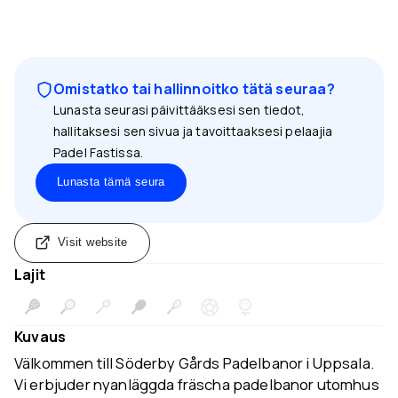
Omistatko tai hallinnoitko tätä seuraa?
Lunasta seurasi päivittääksesi sen tiedot,
hallitaksesi sen sivua ja tavoittaaksesi pelaajia
Padel Fastissa.
Lunasta tämä seura
Visit website
Lajit
Kuvaus
Välkommen till Söderby Gårds Padelbanor i Uppsala.
Vi erbjuder nyanläggda fräscha padelbanor utomhus