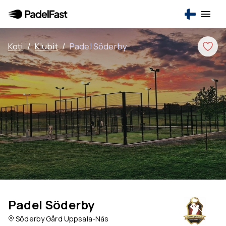
Koti
/
Klubit
/
Padel Söderby
Padel Söderby
Söderby Gård Uppsala-Näs