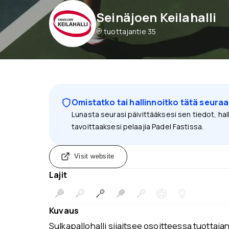
Seinäjoen Keilahalli
tuottajantie 35
Omistatko tai hallinnoitko tätä seura
Lunasta seurasi päivittääksesi sen tiedot, hall
tavoittaaksesi pelaajia Padel Fastissa.
Visit website
Lajit
Kuvaus
Sulkapallohalli sijaitsee osoitteessa tuottajan