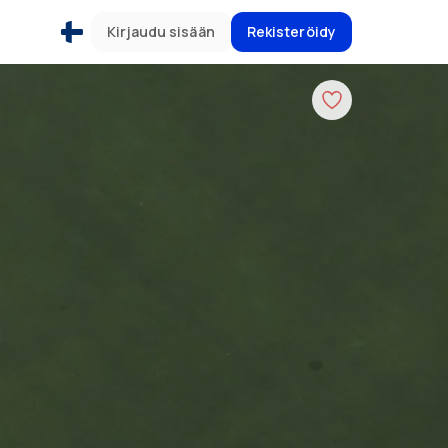
Kirjaudu sisään
Rekisteröidy