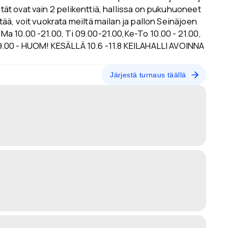
ntät ovat vain 2 pelikenttiä, hallissa on pukuhuoneet
ätää, voit vuokrata meiltä mailan ja pallon Seinäjoen
 Ma 10.00 -21.00, Ti 09.00-21.00,Ke-To 10.00 - 21.00,
- 19.00 - HUOM! KESÄLLÄ 10.6 -11.8 KEILAHALLI AVOINNA
Järjestä turnaus täällä