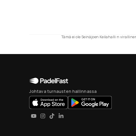
Tämä ei ole Seinäjoen Keilahalli:n viralline
Johtava turnausten hallinnassa