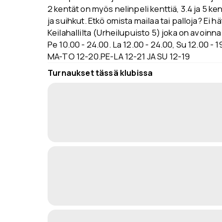
2 kentät on myös nelinpeli kenttiä, 3.4 ja 5 ke
ja suihkut. Etkö omista mailaa tai palloja? Ei h
Keilahallilta (Urheilupuisto 5) joka on avoinna
Pe 10.00 - 24.00. La 12.00 - 24.00, Su 12.00 
MA-TO 12-20.PE-LA 12-21 JA SU 12-19
Turnaukset tässä klubissa