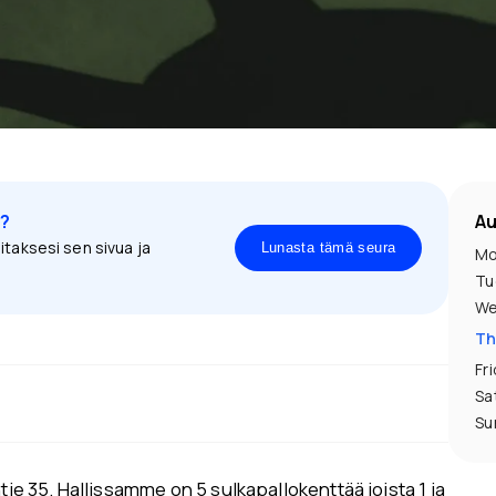
a?
Au
itaksesi sen sivua ja
Lunasta tämä seura
Mo
Tu
We
Th
Fr
Sa
Su
tie 35. Hallissamme on 5 sulkapallokenttää joista 1 ja