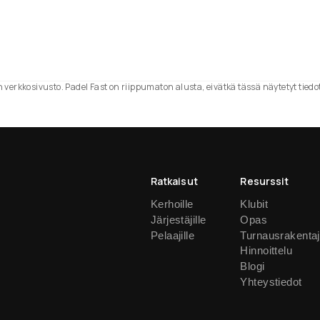
n verkkosivusto. Padel Fast on riippumaton alusta, eivätkä tässä näytetyt tiedot 
Ratkaisut
Resurssit
Kerhoille
Klubit
Järjestäjille
Opas
Pelaajille
Turnausrakenta
Hinnoittelu
Blogi
Yhteystiedot