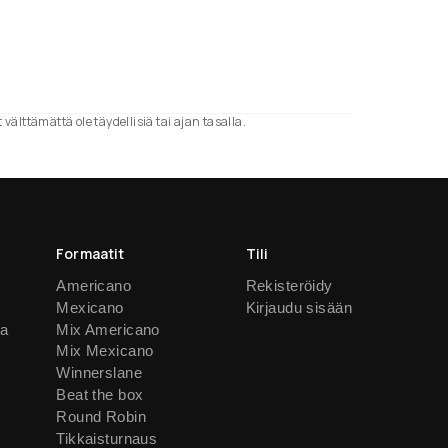
välttämättä ole täydellisiä tai ajan tasalla.
Formaatit
Tili
Americano
Rekisteröidy
Mexicano
Kirjaudu sisään
ja
Mix Americano
Mix Mexicano
Winnerslane
Beat the box
Round Robin
Tikkaisturnaus