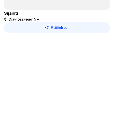
Sijainti
Gravfossveien 5 A
Reittiohjeet